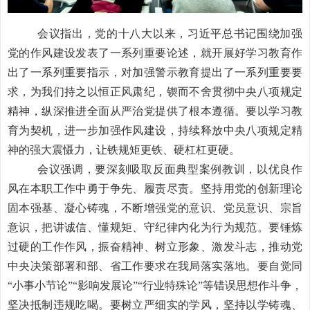
会议指出，党的十八大以来，习近平总书记围绕加强
党的作风建设发表了一系列重要论述，就开展好学习教育作
出了一系列重要指示，对加强警示教育提出了一系列重要要
求，为我们持之以恒正风肃纪，锲而不舍贯彻中央八项规定
精神，纵深推进全面从严治党提供了根本遵循。要以学习教
育为契机，进一步加强作风建设，持续释放中央八项规定精
神的强大震慑力，让铁规矩更铁、硬杠杠更硬。
会议强调，要深刻吸取反面典型案例教训，以优良作
风在本职工作中勇于争先、履责尽责。坚持用党的创新理论
固本强基、凝心铸魂，不断增强党的意识、党员意识、宗旨
意识，把讲诚信、懂规矩、守纪律内化为行为规范。要锤炼
过硬的工作作风，振奋精神、树立形象、激发斗志，推动党
中央决策部署和部、省工作要求在我局落实落地。要自觉同
“小事小节论”“影响发展论”“行业特殊论”等错误思想作斗争，
坚决抵制违规吃喝。要树立严细实的学风，坚持以学铸魂、