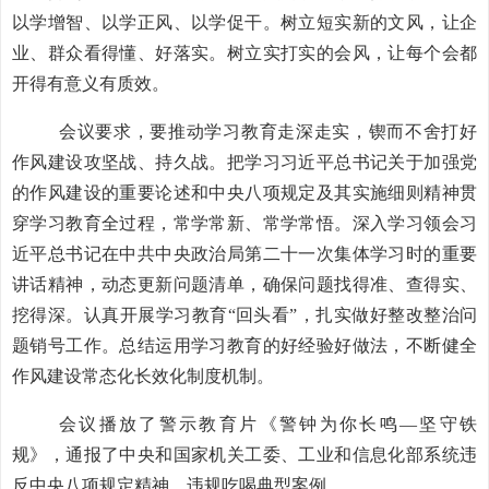
以学增智、以学正风、以学促干。树立短实新的文风，让企
业、群众看得懂、好落实。树立实打实的会风，让每个会都
开得有意义有质效。
会议要求，要推动学习教育走深走实，锲而不舍打好
作风建设攻坚战、持久战。把学习习近平总书记关于加强党
的作风建设的重要论述和中央八项规定及其实施细则精神贯
穿学习教育全过程，常学常新、常学常悟。深入学习领会习
近平总书记在中共中央政治局第二十一次集体学习时的重要
讲话精神，动态更新问题清单，确保问题找得准、查得实、
挖得深。认真开展学习教育“回头看”，扎实做好整改整治问
题销号工作。总结运用学习教育的好经验好做法，不断健全
作风建设常态化长效化制度机制。
会议播放了警示教育片《警钟为你长鸣—坚守铁
规》，通报了中央和国家机关工委、工业和信息化部系统违
反中央八项规定精神、违规吃喝典型案例
。