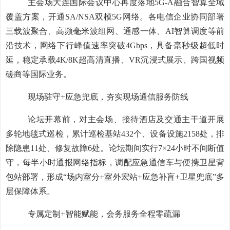
主会场大连国际会议中心再度落地5G-A融合智算全域
覆盖方案，开通SA/NSA双模5G网络。各电信企业协同部署
三载波聚合、高频毫米波组网、通感一体、AI智算调度等前
沿技术，网络下行峰值速率突破4Gbps，具备毫秒级超低时
延，稳定承载4K/8K超高清直播、VR沉浸式展示、跨国视频
磋商等国际业务。
现场驻守+应急兜底，夯实现场通信服务防线
论坛开幕前，对主会场、接待酒店及交通主干道开展
多轮地毯式巡检，累计巡检基站432个、设备设施2158处，排
除隐患11处、修复故障6处。论坛期间实行7×24小时不间断值
守，每半小时通报网络指标，调配应急通信车与便携卫星背
包站部署，形成“场内室分+室外宏站+应急补盲+卫星兜底”多
层保障体系。
专属定制+智能赋能，会务服务全程零疏漏