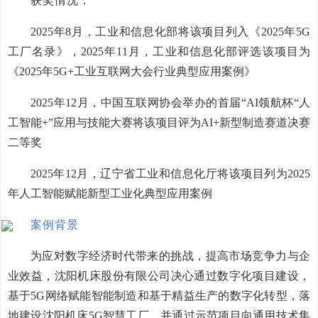
获奖情况：
2025
年
8
月，工业和信息化部将该项目列入《
2025
年
5G
工厂名录》，
2025
年
11
月，工业和信息化部评选该项目为
《
2025
年
5G+
工业互联网大会行业典型应用案例》
2025
年
12
月，中国互联网协会举办的首届“
AI
领航杯“人
工智能
+
”应用与技能大赛将该项目评为
AI+
新型制造赛道决赛
二等奖
2025
年
12
月，辽宁省工业和信息化厅将该项目列为
2025
年人工智能赋能新型工业化典型应用案例
案例背景
为应对数字经济时代带来的挑战，提高市场竞争力与企
业效益，沈阳机床股份有限公司决心通过数字化项目建设，
基于
5G
网络赋能智能制造和基于精益生产的数字化转型，落
地建设沈阳机床
5G
智慧工厂，并通过示范项目向通用技术集