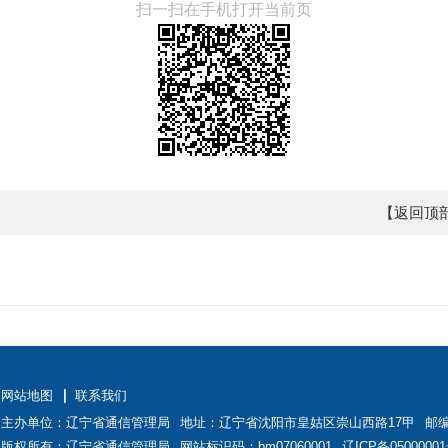
扫一扫在手机打开当前页
【返回顶
网站地图
联系我们
主办单位：辽宁省通信管理局
地址：辽宁省沈阳市皇姑区崇山西路17甲
邮编
版权所有：辽宁省通信管理局
网站标识码：bm07060001
辽ICP备0500000