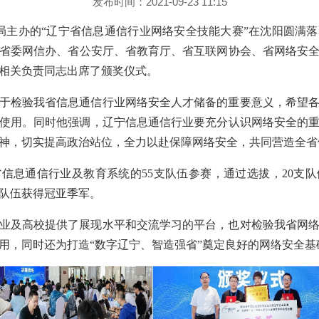
发布时间：2021-09-23 11:15
局主办的
“辽宁省信息通信行业网络安全技能大赛”在沈阳圆满
省委网信办、省公安厅、
省教育厅、
省互联网协会
、
省网络安
相关负责
同志出席了颁奖仪式。
于
检验我省信息通信行业网络安全人才储备的重要意义，希望
使用。同时他强调，辽宁信息通信行业要充分认识网络安全的
神，切实提高政治站位，全力以赴保障网络安全
，共同营造全省
省信息通信行业及教育系统的
5
5
支队伍参赛
，通过
选拔
，
20支
支队伍
获得冠亚季军。
业及高校提供了展现水平和交流学习的平台，也对检验我省网
用
，同时还为打造
“数字辽宁、智造强省”奠定良好的网络安全基