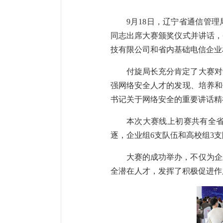
9月18日
，
辽宁省通信管理
同志出席
大赛颁奖仪式并讲话
，
技有限公司
和省内基础电信企业
付旋局长充分肯定了大赛对
强网络安全人才的发现、培养和
书记关于网络安全的重要讲话精
本次大赛线上初赛共有
全
逐，
企业组
6支队伍
和高校组
3
大赛的成功举办，不仅为企
全潜在人才，
发挥
了
积极促进作