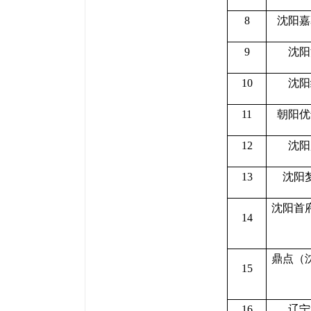
8
沈阳嘉
9
沈阳
10
沈阳
11
朝阳优
12
沈阳
13
沈阳
沈阳首
14
鼎点（
15
16
辽宁