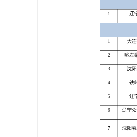
1
辽
1
大连
2
喀左
3
沈阳
4
铁
5
辽
6
辽宁众
7
沈阳羲