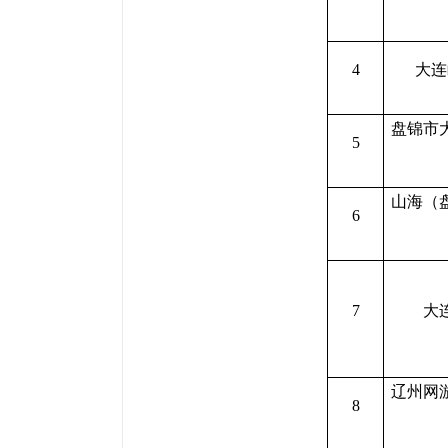
4
大连
盘锦市
5
山海（
6
7
大
辽州网
8