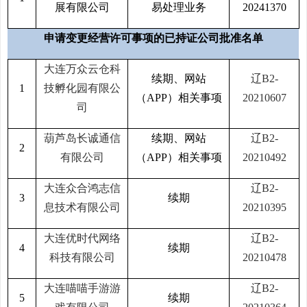
展有限公司
易处理业务
20241370
申请变更经营许可事项的已持证公司批准名单
大连万众云仓科
续期、网站
辽B2-
1
技孵化园有限公
（APP）相关事项
20210607
司
葫芦岛长诚通信
续期、网站
辽B2-
2
有限公司
（APP）相关事项
20210492
大连众合鸿志信
辽B2-
3
续期
息技术有限公司
20210395
大连优时代网络
辽B2-
4
续期
科技有限公司
20210478
大连喵喵手游游
辽B2-
5
续期